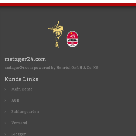
metzger24.com
metzger24.com powered by Henrici GmbH & Co. KG
Kunde Links
Mein Konto
AGB
Zahlungsarten
Versand
Blogger