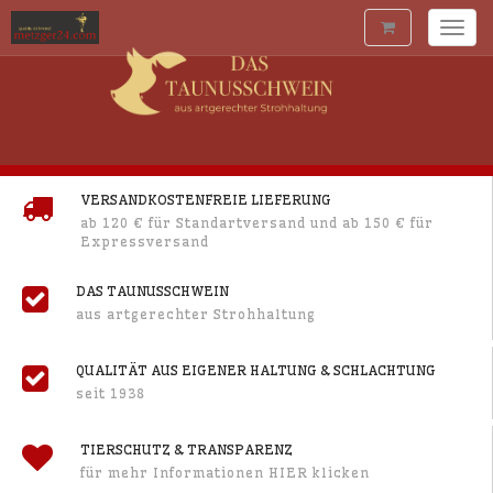
Togg
navig
VERSANDKOSTENFREIE LIEFERUNG
ab 120 € für Standartversand und ab 150 € für
Expressversand
DAS TAUNUSSCHWEIN
aus artgerechter Strohhaltung
QUALITÄT AUS EIGENER HALTUNG & SCHLACHTUNG
seit 1938
TIERSCHUTZ & TRANSPARENZ
für mehr Informationen HIER klicken