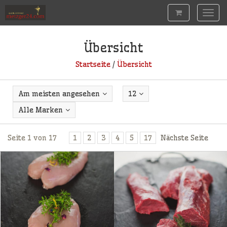
Togg
navig
Übersicht
Startseite
/
Übersicht
Am meisten angesehen
12
Alle Marken
Seite 1 von 17
1
2
3
4
5
17
Nächste Seite