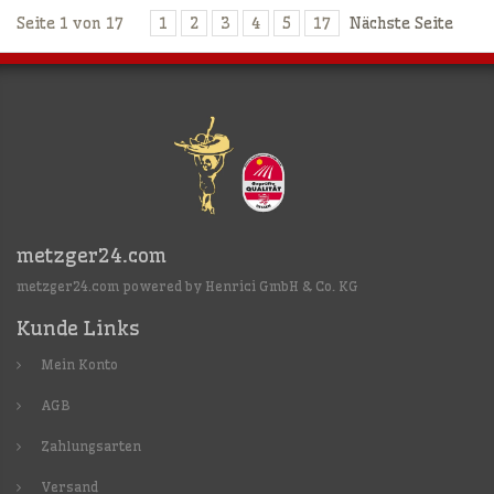
Seite 1 von 17
1
2
3
4
5
17
Nächste Seite
metzger24.com
metzger24.com powered by Henrici GmbH & Co. KG
Kunde Links
Mein Konto
AGB
Zahlungsarten
Versand