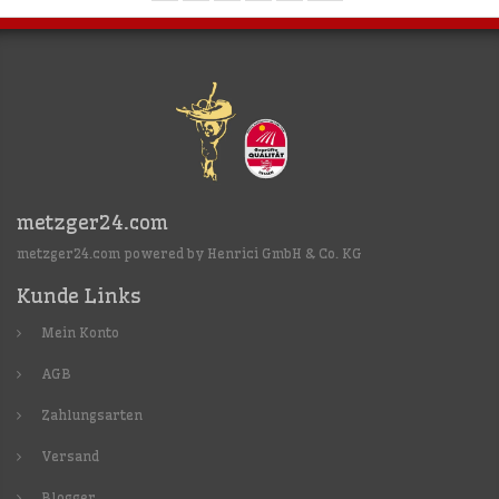
metzger24.com
metzger24.com powered by Henrici GmbH & Co. KG
Kunde Links
Mein Konto
AGB
Zahlungsarten
Versand
Blogger