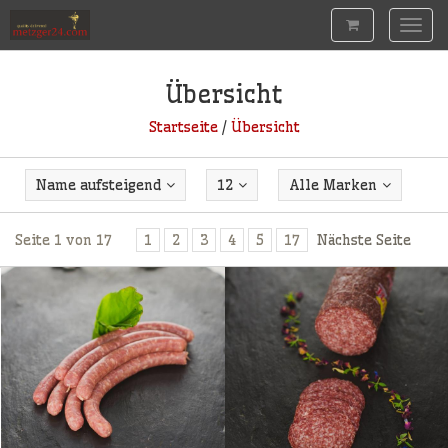
Togg
navig
Übersicht
Startseite
/
Übersicht
Name aufsteigend
12
Alle Marken
Seite 1 von 17
1
2
3
4
5
17
Nächste Seite