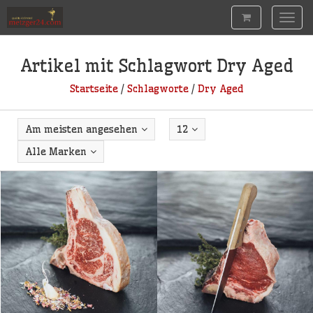
Togg
navig
Artikel mit Schlagwort Dry Aged
Startseite
/
Schlagworte
/
Dry Aged
Am meisten angesehen
12
Alle Marken