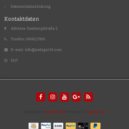
Datenschutzerklärung
Kontaktdaten
Adresse: Saalburgstraße 2
Telefon: 06081/7904
E-mail:
info@metzger24.com
24/7
Designed by
InStijl Media
Powered by
Lightspeed