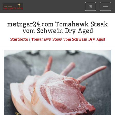
Togg
navig
metzger24.com
Tomahawk Steak
vom Schwein Dry Aged
Startseite
/
Tomahawk Steak vom Schwein Dry Aged