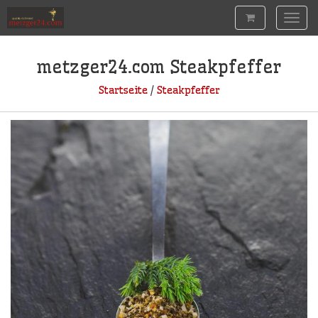
Togg
navig
metzger24.com
Steakpfeffer
Startseite
/
Steakpfeffer