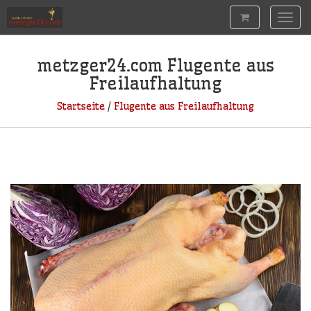
Togg
navig
metzger24.com
Flugente aus
Freilaufhaltung
Startseite
/
Flugente aus Freilaufhaltung