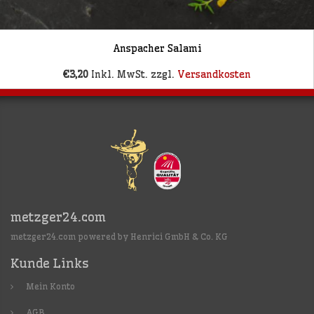
Anspacher Salami
€3,20
Inkl. MwSt. zzgl.
Versandkosten
metzger24.com
metzger24.com powered by Henrici GmbH & Co. KG
Kunde Links
Mein Konto
AGB