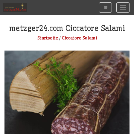
Togg
navig
metzger24.com
Ciccatore Salami
Startseite
/
Ciccatore Salami