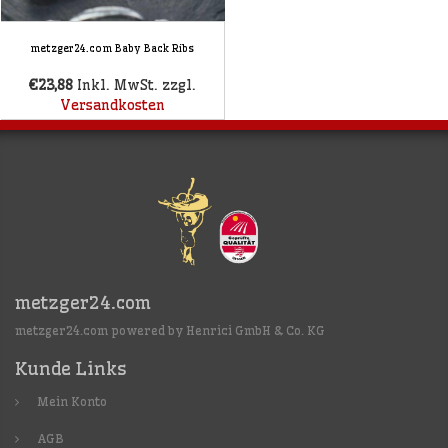
metzger24.com Baby Back Ribs
€23,88
Inkl. MwSt. zzgl.
Versandkosten
metzger24.com
metzger24.com powered by Henrici GmbH & Co. KG
Kunde Links
Mein Konto
AGB