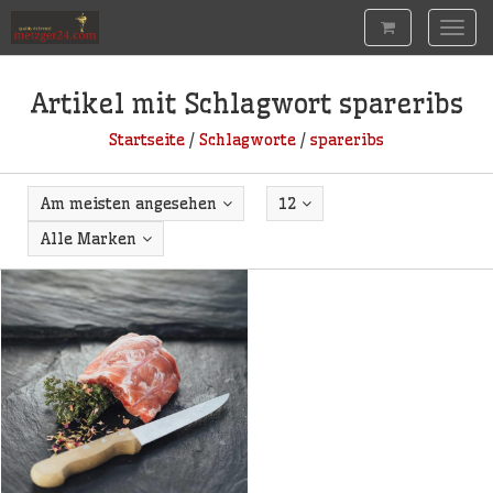
Togg
navig
Artikel mit Schlagwort spareribs
Startseite
/
Schlagworte
/
spareribs
Am meisten angesehen
12
Alle Marken