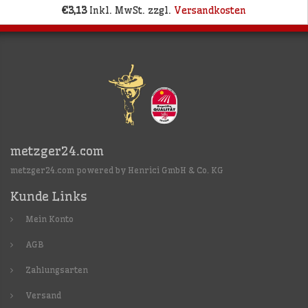
€3,13
Inkl. MwSt. zzgl.
Versandkosten
metzger24.com
metzger24.com powered by Henrici GmbH & Co. KG
Kunde Links
Mein Konto
AGB
Zahlungsarten
Versand