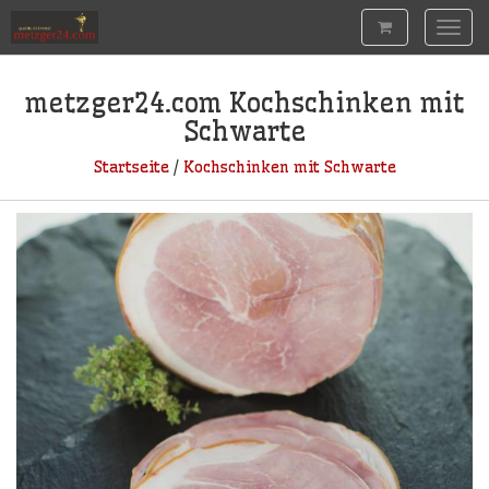
Togg
navig
metzger24.com
Kochschinken mit
Schwarte
Startseite
/
Kochschinken mit Schwarte