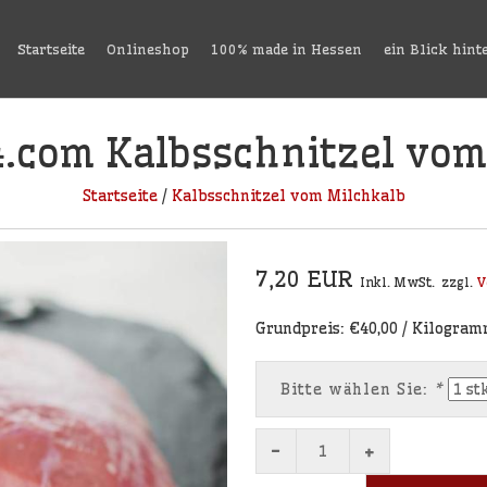
Startseite
Onlineshop
100% made in Hessen
ein Blick hint
4.com
Kalbsschnitzel vom
Startseite
/
Kalbsschnitzel vom Milchkalb
7,20 EUR
Inkl. MwSt.
zzgl.
V
Grundpreis: €40,00 / Kilogra
Bitte wählen Sie:
*
-
+