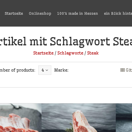
Startseite
Onlineshop
100% made in Hessen
ein Blick hint
rtikel mit Schlagwort Ste
Startseite
/
Schlagworte
/
Steak
mber of products:
4
Marke:
Git