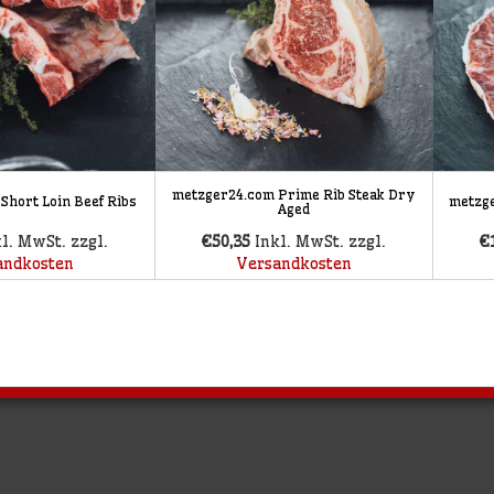
metzger24.com Prime Rib Steak Dry
Short Loin Beef Ribs
metzge
Aged
kl. MwSt. zzgl.
€50,35
Inkl. MwSt. zzgl.
€
andkosten
Versandkosten